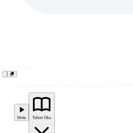
Ayet-i Kerime
Zinaya yaklaşmayın! Çünkü o hayâsızlıktır, çok kötü b
Dinle
Tefsiri Oku