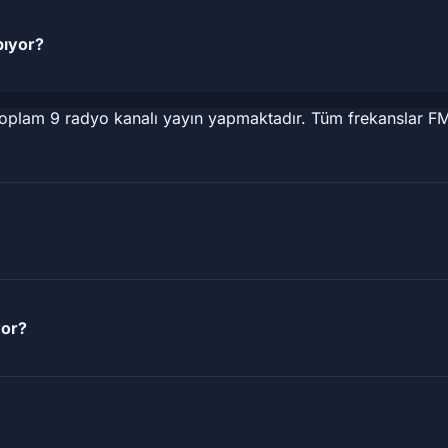
pıyor?
toplam 9 radyo kanalı yayın yapmaktadır. Tüm frekanslar FM
yor?