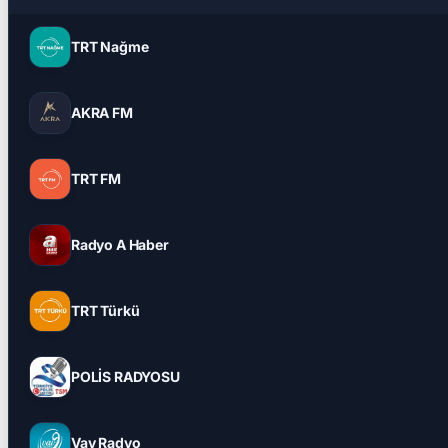
TRT Nağme
AKRA FM
TRT FM
Radyo A Haber
TRT Türkü
POLİS RADYOSU
Vav Radyo