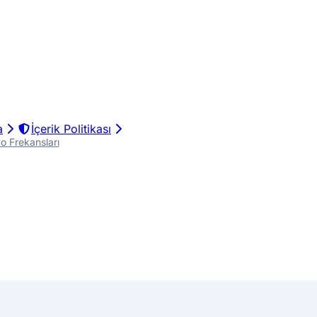
a
İçerik Politikası
 Frekansları