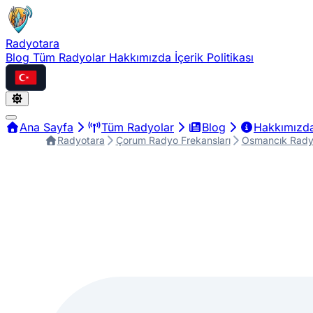
Radyotara
Blog
Tüm Radyolar
Hakkımızda
İçerik Politikası
Türkçe
Ana Sayfa
Tüm Radyolar
Blog
Hakkımızd
Radyotara
Çorum Radyo Frekansları
Osmancık Radyo