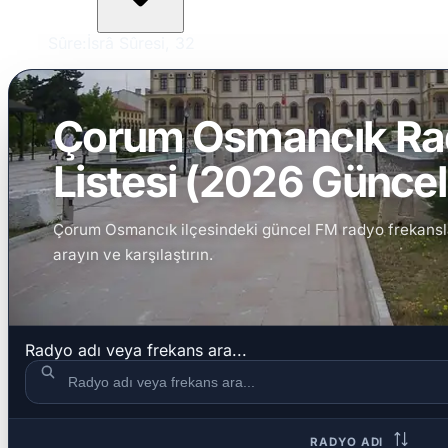
Sûre:
İsrâ Sûresi, 32
Çorum Osmancık Rad
Listesi (2026 Güncel 
Çorum Osmancık ilçesindeki güncel FM radyo frekansların
arayın ve karşılaştırın.
Radyo adı veya frekans ara...
RADYO ADI