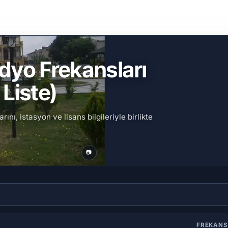
yo Frekansları
Liste)
ı, istasyon ve lisans bilgileriyle birlikte
📷
FREKAN