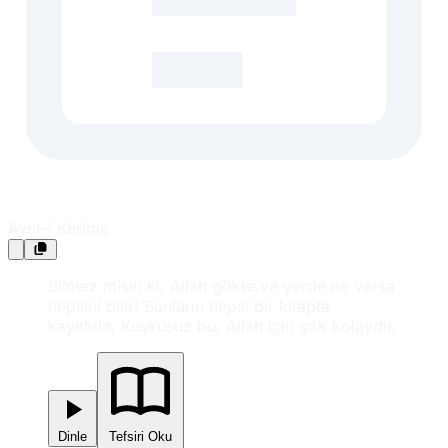
Ayet-i Kerime
Bilmez misin ki, Allah gökte ve yerde ne varsa
hepsini bilir! Bunların hepsi bir kitapta
kayıtlıdır. Kuşkusuz bu, Allah için çok kolaydır.
Dinle
Tefsiri Oku