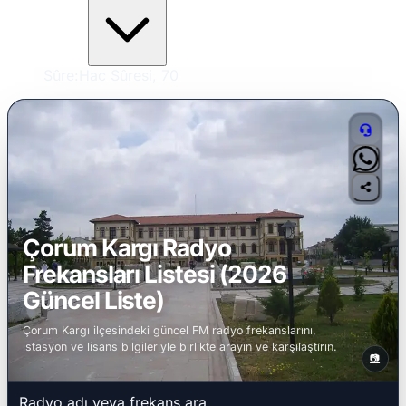
Sûre:
Hac Sûresi, 70
Çorum Kargı Radyo
Frekansları Listesi (2026
Güncel Liste)
Çorum Kargı ilçesindeki güncel FM radyo frekanslarını,
istasyon ve lisans bilgileriyle birlikte arayın ve karşılaştırın.
📷
Radyo adı veya frekans ara...