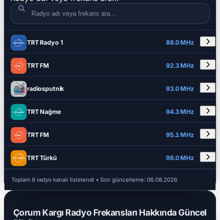
DETAYLAR
RADYO ADI
FREKANS
TRT Radyo 1
88.0 MHz
TRT FM
92.3 MHz
radiosputnik
93.0 MHz
TRT Nağme
94.3 MHz
TRT FM
95.1 MHz
TRT Türkü
98.0 MHz
Toplam 6 radyo kanalı listelendi
• Son güncelleme:
06.08.2026
Çorum Kargı Radyo Frekansları Hakkında Güncel