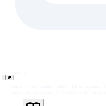
Ayet-i Kerime
Yoksa sizden öncekilerin çektikleriyle karşılaşmadan c
peygamber ve yanındakiler, “Allah’ın yardımı ne zaman