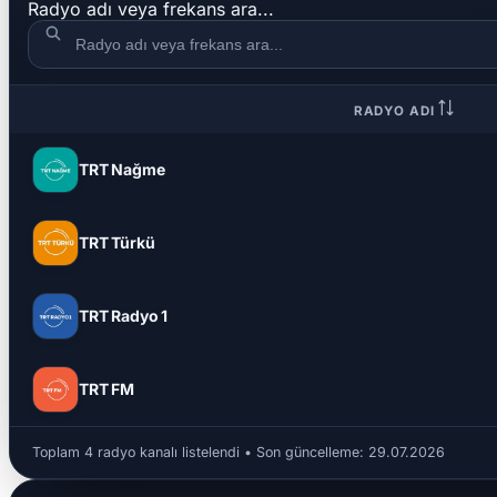
Radyo adı veya frekans ara...
RADYO ADI
TRT Nağme
TRT Türkü
TRT Radyo 1
TRT FM
Toplam 4 radyo kanalı listelendi • Son güncelleme:
29.07.2026