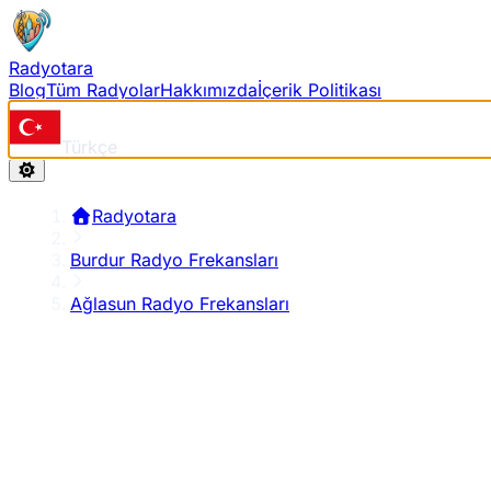
Radyotara
Blog
Tüm Radyolar
Hakkımızda
İçerik Politikası
Türkçe
Radyotara
Burdur Radyo Frekansları
Ağlasun Radyo Frekansları