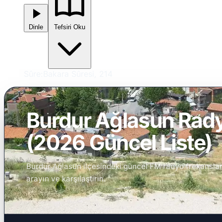
Dinle
Tefsiri Oku
Sûre:
Bakara Sûresi, 214
Burdur Ağlasun Radyo
(2026 Güncel Liste)
Burdur Ağlasun ilçesindeki güncel FM radyo frekanslarını
arayın ve karşılaştırın.