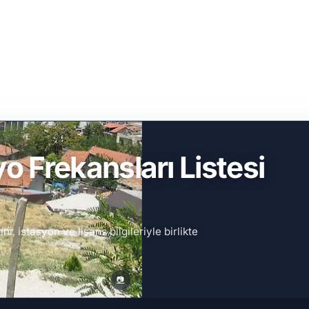
 Frekansları Listesi
, istasyon ve lisans bilgileriyle birlikte
📷