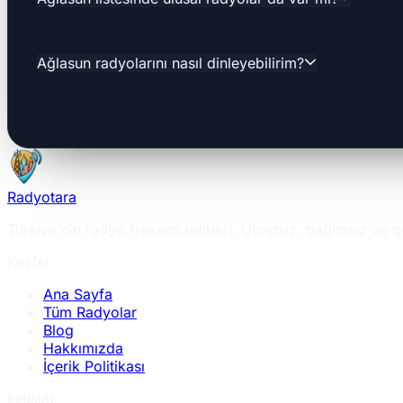
Ağlasun radyolarını nasıl dinleyebilirim?
Radyotara
Türkiye'nin radyo frekans rehberi. Ücretsiz, bağımsız ve g
Keşfet
Ana Sayfa
Tüm Radyolar
Blog
Hakkımızda
İçerik Politikası
İletişim