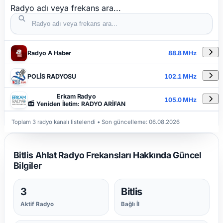
Radyo adı veya frekans ara...
DETAYLAR
RADYO ADI
FREKANS
Radyo A Haber
88.8 MHz
POLİS RADYOSU
102.1 MHz
Erkam Radyo
105.0 MHz
Yeniden İletim: RADYO ARİFAN
Toplam 3 radyo kanalı listelendi
• Son güncelleme:
06.08.2026
Bitlis Ahlat Radyo Frekansları Hakkında Güncel
Bilgiler
3
Bitlis
Aktif Radyo
Bağlı İl