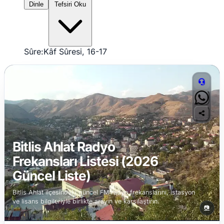
Dinle
Tefsiri Oku
Sûre:
Kâf Sûresi, 16-17
Bitlis Ahlat Radyo
Frekansları Listesi (2026
Güncel Liste)
Bitlis Ahlat ilçesindeki güncel FM radyo frekanslarını, istasyon
ve lisans bilgileriyle birlikte arayın ve karşılaştırın.
📷