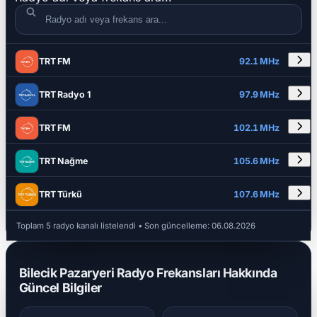
DETAYLAR
RADYO ADI
FREKANS
TRT FM
92.1 MHz
TRT Radyo 1
97.9 MHz
TRT FM
102.1 MHz
TRT Nağme
105.6 MHz
TRT Türkü
107.6 MHz
Toplam 5 radyo kanalı listelendi
• Son güncelleme:
06.08.2026
Bilecik Pazaryeri Radyo Frekansları Hakkında
Güncel Bilgiler