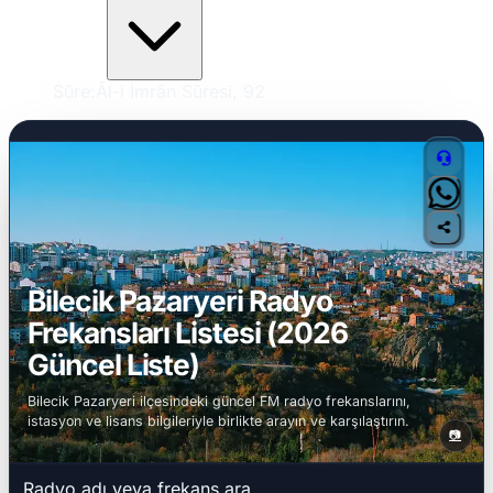
Sûre:
Âl-i İmrân Sûresi, 92
Bilecik Pazaryeri Radyo
Frekansları Listesi (2026
Güncel Liste)
Bilecik Pazaryeri ilçesindeki güncel FM radyo frekanslarını,
istasyon ve lisans bilgileriyle birlikte arayın ve karşılaştırın.
📷
Radyo adı veya frekans ara...