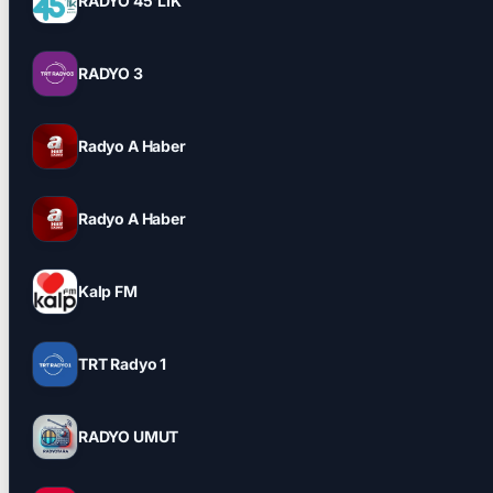
RADYO 45'LİK
RADYO 3
Radyo A Haber
Radyo A Haber
Kalp FM
TRT Radyo 1
RADYO UMUT