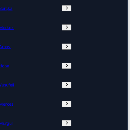
Borçka
Merkez
Arhavi
Hopa
Yusufeli
Merkez
Murgul