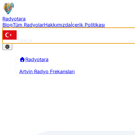
Radyotara
Blog
Tüm Radyolar
Hakkımızda
İçerik Politikası
Türkçe
Radyotara
Artvin Radyo Frekansları