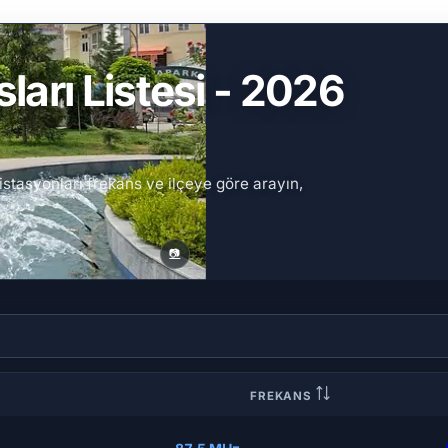
ları Listesi - 2026
istasyonları frekans ve ilçeye göre arayın,
📷
FREKANS