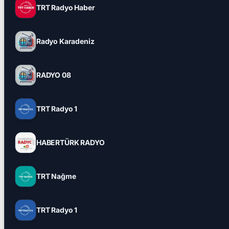
TRT Radyo Haber
Radyo Karadeniz
RADYO 08
TRT Radyo 1
HABERTÜRK RADYO
TRT Nağme
TRT Radyo 1