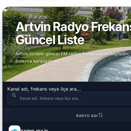
Artvin Radyo Frekans
Güncel Liste
Artvin ilindeki güncel FM radyo frekanslarını keşfedin; 
kolayca karşılaştırın.
Kanal adı, frekans veya ilçe ara...
RADYO ADI