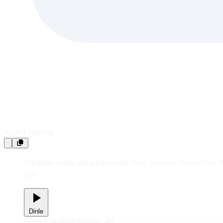
Ayet-i Kerime
Kitaptan sana vahyedilenleri oku, namazı özenle kıl.
bilir.
Dinle
Sûre:
Ankebût Sûresi, 45