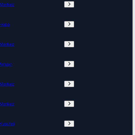
Merkez
Hopa
Merkez
Arhavi
Merkez
Merkez
Yusufeli