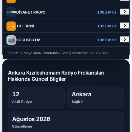
DİYANET RADYO
100.2 MHz
TRT Türkü
102.0 MHz
SOĞUKSU FM
106.0 MHz
Toplam 12 radyo kanalı listelendi
• Son güncelleme:
06.08.2026
Ankara Kızılcahamam Radyo Frekansları
Hakkında Güncel Bilgiler
12
Ankara
Aktif Radyo
Bağlı İl
Ağustos 2026
Güncelleme