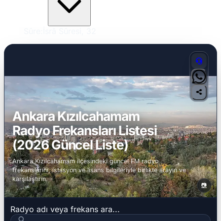
Sûre:
İsrâ Sûresi, 32
Ankara Kızılcahamam
Radyo Frekansları Listesi
(2026 Güncel Liste)
Ankara Kızılcahamam ilçesindeki güncel FM radyo
frekanslarını, istasyon ve lisans bilgileriyle birlikte arayın ve
karşılaştırın.
📷
Radyo adı veya frekans ara...