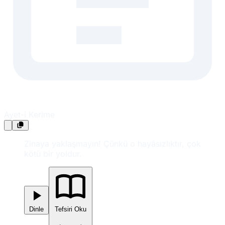
Ayet-i Kerime
Zinaya yaklaşmayın! Çünkü o hayâsızlıktır, çok
kötü bir yoldur.
Dinle
Tefsiri Oku