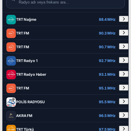
DETAYLAR
RADYO ADI
FREKANS
TRT Nağme
88.4 MHz
TRT FM
90.3 MHz
TRT FM
90.7 MHz
TRT Radyo 1
92.7 MHz
TRT Radyo Haber
93.1 MHz
TRT FM
95.1 MHz
POLİS RADYOSU
95.5 MHz
AKRA FM
96.5 MHz
TRT Türkü
97.5 MHz