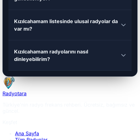
Kızılcahamam listesinde ulusal radyolar da
var mı?
Kızılcahamam radyolarını nasıl
dinleyebilirim?
Radyotara
Türkiye'nin radyo frekans rehberi. Ücretsiz, bağımsız ve
güncel.
Keşfet
Ana Sayfa
Tüm Radyolar