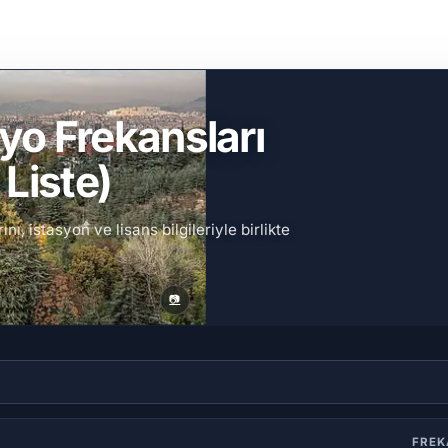
yo Frekansları
Liste)
, istasyon ve lisans bilgileriyle birlikte
📷
FRE