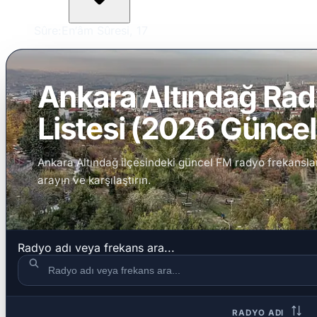
Sûre:
En‘âm Sûresi, 17
Ankara Altındağ Rad
Listesi (2026 Güncel 
Ankara Altındağ ilçesindeki güncel FM radyo frekanslarını
arayın ve karşılaştırın.
Radyo adı veya frekans ara...
RADYO ADI