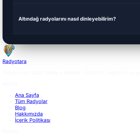
Altındağ radyolarını nasıl dinleyebilirim?
Radyotara
Türkiye'nin radyo frekans rehberi. Ücretsiz, bağımsız ve g
Keşfet
Ana Sayfa
Tüm Radyolar
Blog
Hakkımızda
İçerik Politikası
İletişim