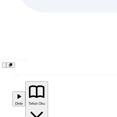
Ayet-i Kerime
Eğer Allah seni bir zarara uğratırsa onu kendisinden b
Dinle
Tefsiri Oku