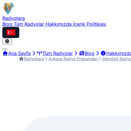
Radyotara
Blog
Tüm Radyolar
Hakkımızda
İçerik Politikası
Türkçe
Ana Sayfa
Tüm Radyolar
Blog
Hakkımızd
Radyotara
Ankara Radyo Frekansları
Altındağ Radyo