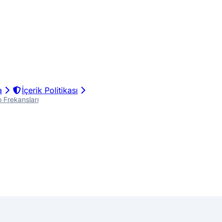
a
İçerik Politikası
 Frekansları