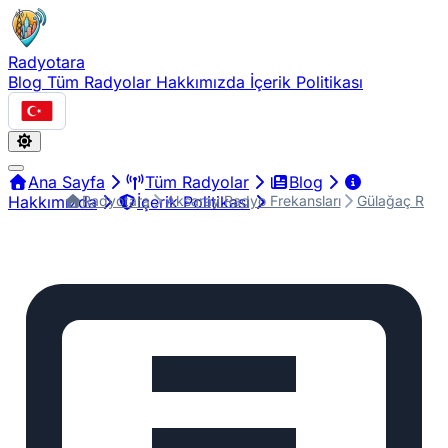
Radyotara
Blog
Tüm Radyolar
Hakkımızda
İçerik Politikası
Türkçe
Ana Sayfa
Tüm Radyolar
Blog
Radyotara
Aksaray Radyo Frekansları
Gülağaç Radyo
Hakkımızda
İçerik Politikası