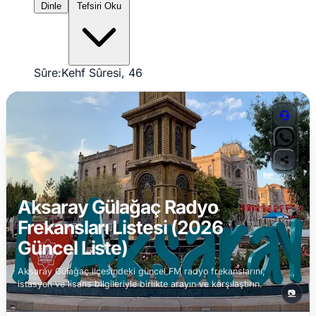
Dinle
Tefsiri Oku
Sûre:
Kehf Sûresi, 46
Aksaray Gülağaç Radyo
Frekansları Listesi (2026
Güncel Liste)
Aksaray Gülağaç ilçesindeki güncel FM radyo frekanslarını,
istasyon ve lisans bilgileriyle birlikte arayın ve karşılaştırın.
📷