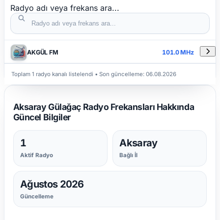
Radyo adı veya frekans ara...
DETAYLAR
RADYO ADI
FREKANS
AKGÜL FM
101.0 MHz
Toplam 1 radyo kanalı listelendi
• Son güncelleme:
06.08.2026
Aksaray Gülağaç Radyo Frekansları Hakkında
Güncel Bilgiler
1
Aksaray
Aktif Radyo
Bağlı İl
Ağustos 2026
Güncelleme