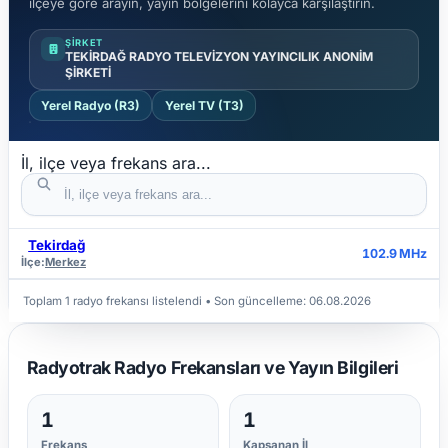
ilçeye göre arayın, yayın bölgelerini kolayca karşılaştırın.
ŞIRKET
TEKİRDAĞ RADYO TELEVİZYON YAYINCILIK ANONİM
ŞİRKETİ
Yerel Radyo (R3)
Yerel TV (T3)
İl, ilçe veya frekans ara...
Tekirdağ
İL
İLÇE
FREKANS
102.9 MHz
İlçe:
Merkez
Toplam 1 radyo frekansı listelendi
• Son güncelleme:
06.08.2026
Radyotrak Radyo Frekansları ve Yayın Bilgileri
1
1
Frekans
Kapsanan İl