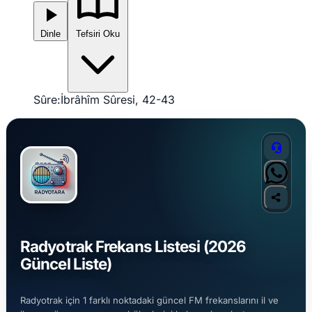
Dinle
Tefsiri Oku
Sûre:
İbrâhîm Sûresi, 42-43
Radyotrak Frekans Listesi (2026
Güncel Liste)
Radyotrak için 1 farklı noktadaki güncel FM frekanslarını il ve