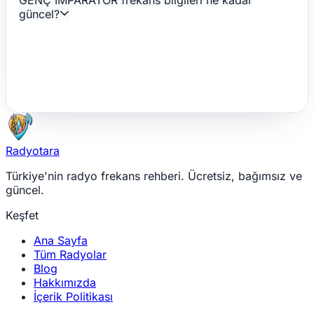
GENÇ İMPARATOR frekans bilgileri ne kadar
güncel?
Radyotara
Türkiye'nin radyo frekans rehberi. Ücretsiz, bağımsız ve
güncel.
Keşfet
Ana Sayfa
Tüm Radyolar
Blog
Hakkımızda
İçerik Politikası