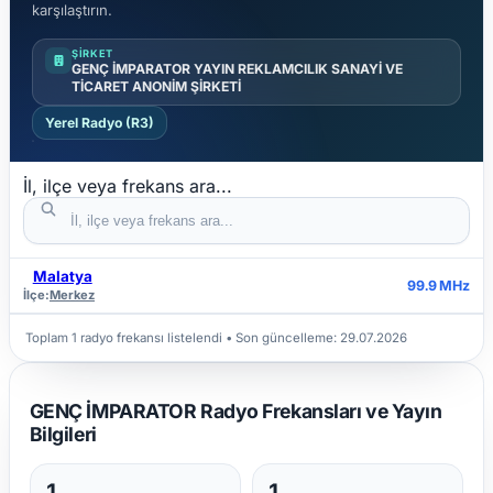
karşılaştırın.
ŞIRKET
GENÇ İMPARATOR YAYIN REKLAMCILIK SANAYİ VE
TİCARET ANONİM ŞİRKETİ
Yerel Radyo (R3)
İl, ilçe veya frekans ara...
Malatya
İL
İLÇE
FREKANS
99.9 MHz
İlçe:
Merkez
Toplam 1 radyo frekansı listelendi • Son güncelleme:
29.07.2026
GENÇ İMPARATOR Radyo Frekansları ve Yayın
Bilgileri
1
1