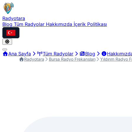
Radyotara
Blog
Tüm Radyolar
Hakkımızda
İçerik Politikası
Türkçe
Ana Sayfa
Tüm Radyolar
Blog
Hakkımızd
Radyotara
Bursa Radyo Frekansları
Yıldırım Radyo F