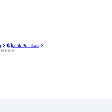
a
İçerik Politikası
rekansları