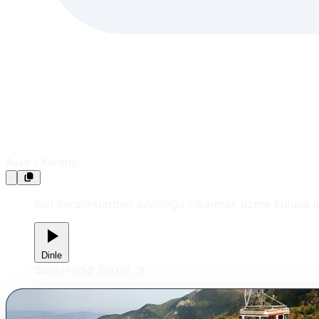
Ayet-i Kerime
Sizi karanlıklardan aydınlığa çıkarmak üzere kuluna a
Dinle
Sûre:
Hadîd Sûresi, 9